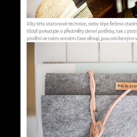
Díky této staronové technice, nebo lépe řečeno staré
Vždyť pokud jde o předměty denní potřeby, tak z plsti 
plstění ve svém volném čase věnují, jsou oblíbenými 