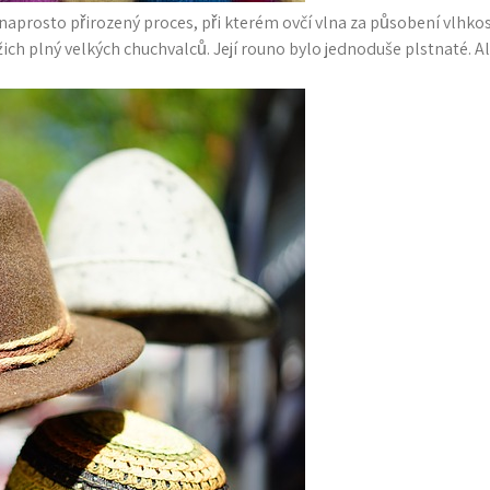
aprosto přirozený proces, při kterém ovčí vlna za působení vlhkosti, 
žich plný velkých chuchvalců. Její rouno bylo jednoduše plstnaté. A