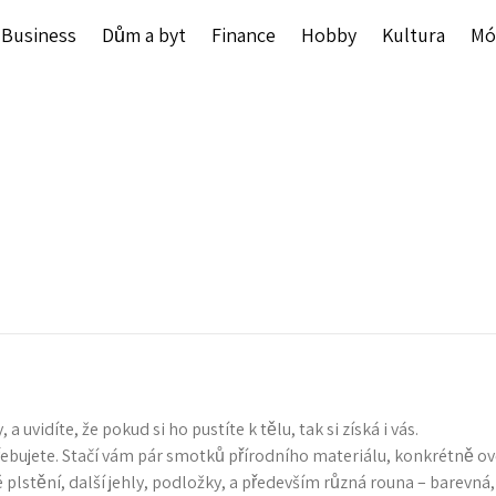
Business
Dům a byt
Finance
Hobby
Kultura
Mó
 uvidíte, že pokud si ho pustíte k tělu, tak si získá i vás.
bujete. Stačí vám pár smotků přírodního materiálu, konkrétně ovčího
plstění, další jehly, podložky, a především různá rouna – barevná, 