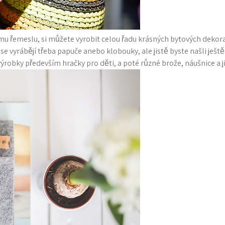
mu řemeslu, si můžete vyrobit celou řadu krásných bytových dekora
se vyrábějí třeba papuče anebo klobouky, ale jistě byste našli ještě
výrobky především hračky pro děti, a poté různé brože, náušnice a 