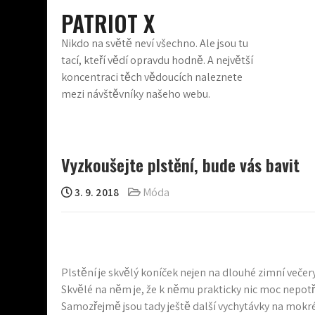
Skip
PATRIOT X
to
content
Nikdo na světě neví všechno. Ale jsou tu
tací, kteří vědí opravdu hodně. A největší
koncentraci těch vědoucích naleznete
mezi návštěvníky našeho webu.
Vyzkoušejte plstění, bude vás bavit
3. 9. 2018
Móda
Plstění je skvělý koníček nejen na dlouhé zimní večery, a
Skvělé na něm je, že k němu prakticky nic moc nepotře
Samozřejmě jsou tady ještě další vychytávky na mokré 