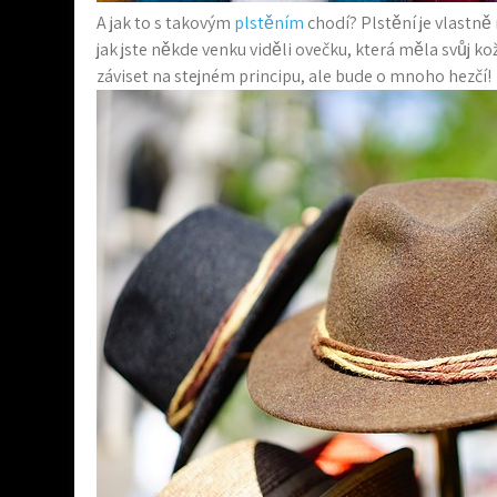
A jak to s takovým
plstěním
chodí? Plstění je vlastně n
jak jste někde venku viděli ovečku, která měla svůj ko
záviset na stejném principu, ale bude o mnoho hezčí!