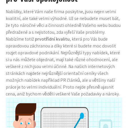
Nabídky, které Vám naše firma poskytne, jsou nejen velmi
kvalitní, ale také velmi výhodné. Už se nebudete muset bát,
že tyto náročné věci a činnosti ohledně Vašeho webu budou
předražené a s nejistotou, zda vyřeší Vaše problémy.
Nabízíme totiž
prvotřídní kvalitu
, která pro Vás bude
opravdovou záchranou a díky které si budete moc dovolit
rozjet opravdové podnikání. Nejrůznější typy nabídek, které
si u nás můžete objednat, mají také různé ohodnocení, ale
veškeré z nich jsou velmi účinné. Na našich internetových
stránkách najdete nejrůznější orientační ceníky všech
možných nabídek například PR článků, ale u většiny naší
práce je to velmi individuální. Proto nejde přesně ujasnit
cena, aniž bychom věděli veškeré Vaše požadavky a nároky.