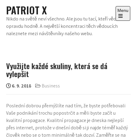
Skip
PATRIOT X
to
Menu
content
Nikdo na světě neví všechno. Ale jsou tu tací, kteří vědí
Open
opravdu hodně. A největší koncentraci těch vědoucích
the
main
naleznete mezi návštěvníky našeho webu.
menu
Využijte každé skuliny, která se dá
vylepšit
6. 9. 2018
Business
Poslední dobrou přemýšlíte nad tím, že byste potřebovali
Vaše podnikání trochu popostrčit a měli byste začít u
kvalitní propagace. Kvalitní propagace je dneska nejlepší
přes internet, protože v dnešní době si ji najde téměř každý
člověk nebo se o tom minimálně tak dozví. Zaměřte se na