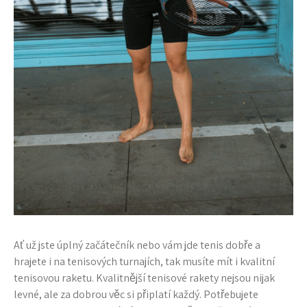
Ať už jste úplný začátečník nebo vám jde tenis dobře a
hrajete i na tenisových turnajích, tak musíte mít i kvalitní
tenisovou raketu. Kvalitnější tenisové rakety nejsou nijak
levné, ale za dobrou věc si připlatí každý. Potřebujete