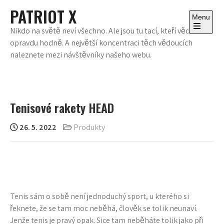
Skip
PATRIOT X
to
Menu
content
Nikdo na světě neví všechno. Ale jsou tu tací, kteří vědí
Open
opravdu hodně. A největší koncentraci těch vědoucích
the
main
naleznete mezi návštěvníky našeho webu.
menu
Tenisové rakety HEAD
26. 5. 2022
Produkty
Tenis sám o sobě není jednoduchý sport, u kterého si
řeknete, že se tam moc neběhá, člověk se tolik neunaví.
Jenže tenis je pravý opak. Sice tam neběháte tolik jako při