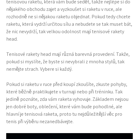
tenisovou raketu, která vám bude sedět, takže nejlépe si do
nějakého obchodu zajet a vyzkoušet si raketu v ruce, ale
rozhodně ne si nějakou raketu objednat. Pokud tedy chcete
raketu, která vydrží určitou sílu a nebudete se tak muset bát,
že nic nevydrží, tak velkou odolnost mají
tenisové rakety
head
.
Tenisové rakety head mají různá barevná provedení. Takže,
pokud si myslíte, že byste si nevybrali z mnoha stylů, tak
nemějte strach. Vybere si každý.
Pokud si raketu v ruce před koupí zkoušíte, zkuste pohyby,
které běžně praktikujete v turnaji nebo při tréninku. Tak
jedině poznáte, zda vám raketa vyhovuje. Základem nejsou
jen dobré boty, oblečení, které vám bude pohodlné, ale
hlavní je tenisová raketa, proto tu nejdůležitější věc pro
tenis při výběru nezanedbávejte.