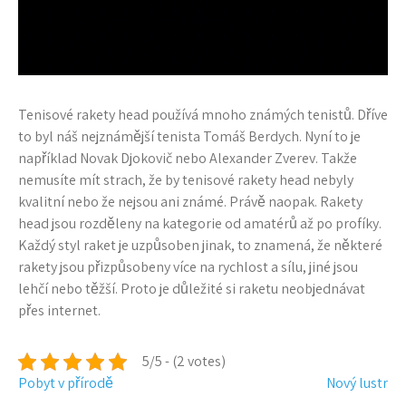
Tenisové rakety head používá mnoho známých tenistů. Dříve
to byl náš nejznámější tenista Tomáš Berdych. Nyní to je
například Novak Djokovič nebo Alexander Zverev. Takže
nemusíte mít strach, že by tenisové rakety head nebyly
kvalitní nebo že nejsou ani známé. Právě naopak. Rakety
head jsou rozděleny na kategorie od amatérů až po profíky.
Každý styl raket je uzpůsoben jinak, to znamená, že některé
rakety jsou přizpůsobeny více na rychlost a sílu, jiné jsou
lehčí nebo těžší. Proto je důležité si raketu neobjednávat
přes internet.
5/5 - (2 votes)
Navigace
Pobyt v přírodě
Nový lustr