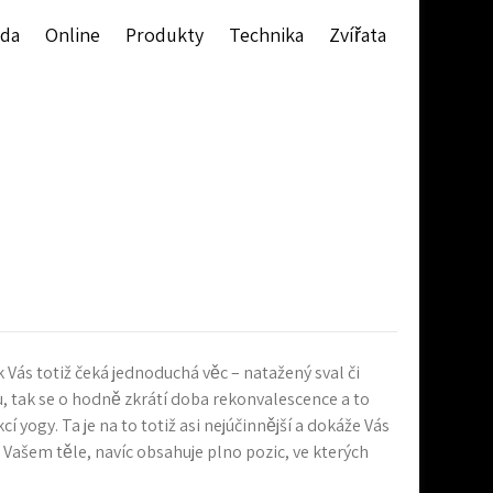
da
Online
Produkty
Technika
Zvířata
 Vás totiž čeká jednoduchá věc – natažený sval či
u, tak se o hodně zkrátí doba rekonvalescence a to
yogy. Ta je na to totiž asi nejúčinnější a dokáže Vás
ve Vašem těle, navíc obsahuje plno pozic, ve kterých