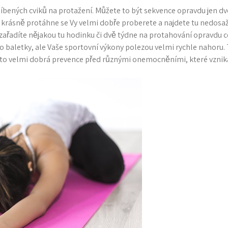
blíbených cviků na protažení. Můžete to být sekvence opravdu jen dv
o krásně protáhne se Vy velmi dobře proberete a najdete tu nedosa
zařadíte nějakou tu hodinku či dvě týdne na protahování opravdu c
o baletky, ale Vaše
sportovní výkony
polezou velmi rychle nahoru. T
je to velmi dobrá prevence před různými onemocněními, které vzni