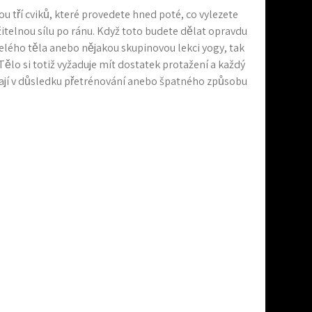
ou tří cviků, které provedete hned poté, co vylezete
žitelnou sílu po ránu. Když toto budete dělat opravdu
elého těla anebo nějakou skupinovou lekci yogy, tak
ělo si totiž vyžaduje mít dostatek protažení a každý
kají v důsledku přetrénování anebo špatného způsobu