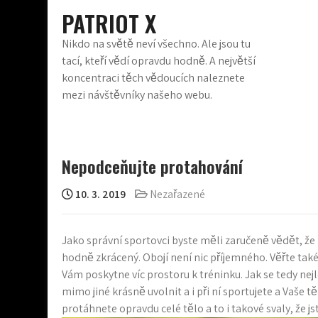
Skip
PATRIOT X
to
content
Nikdo na světě neví všechno. Ale jsou tu
tací, kteří vědí opravdu hodně. A největší
koncentraci těch vědoucích naleznete
mezi návštěvníky našeho webu.
Nepodceňujte protahování
10. 3. 2019
Nezařazené
Jako správní sportovci byste měli zaručeně vědět, že k
hodně zkrácený. Obojí není nic příjemného. Věřte tak
Vám poskytne víc prostoru k tréninku. Jak se tedy nejl
mimo jiné krásně uvolnit a i při ní sportujete a Vaše t
protáhnete opravdu celé tělo a to i takové svaly, že j