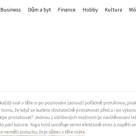
Business
Dům a byt
Finance
Hobby
Kultura
Mó
aždý sval v těle si po posilování zaslouží pořádně protáhnou, jinak
é tomu, že když se budete dostatečně protahovat před a i po výkon
épe protahovat? Jednou z oblíbených možností je navštěvovaní lekcí 
ělo pálí kalorie. Yoga totiž uvolňuje velmi efektivně stres a napětí 
ste neměli potuchu, že je vůbec v těle máte.