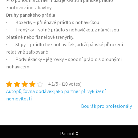
Pro pohodlí a zdraví mužů je kvalitní pánské prádlo
zhotovováno z bavlny.
Druhy pánského prádla
· Boxerky – přiléhavé prádlo s nohavičkou
· Trenýrky – volné prádlo s nohavičkou. Známé jsou
plátěné nebo flanelové trenýrky.
· Slipy – prádlo bez nohaviček, udrží pánské přirození
relativně zafixované
· Podvlékačky – jégrovky – spodní prádlo s dlouhými
nohavicemi
4.1/5 - (10 votes)
Navigace
Autopůjčovna dodávek jako partner při vyklízení
nemovitostí
pro
Bourák pro profesionály
příspěvek
Patriot X