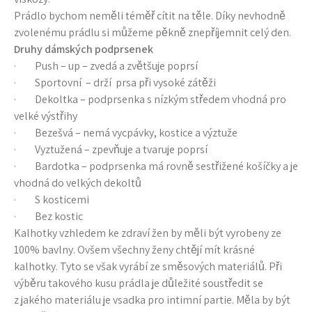
Prádlo bychom neměli téměř cítit na těle. Díky nevhodně
zvolenému prádlu si můžeme pěkně znepříjemnit celý den.
Druhy dámských podprsenek
· Push – up – zvedá a zvětšuje poprsí
· Sportovní – drží prsa při vysoké zátěži
· Dekoltka – podprsenka s nízkým středem vhodná pro
velké výstřihy
· Bezešvá – nemá vycpávky, kostice a výztuže
· Vyztužená – zpevňuje a tvaruje poprsí
· Bardotka – podprsenka má rovně sestřižené košíčky a je
vhodná do velkých dekoltů
· S kosticemi
· Bez kostic
Kalhotky vzhledem ke zdraví žen by měli být vyrobeny ze
100% bavlny. Ovšem všechny ženy chtějí mít krásné
kalhotky. Tyto se však vyrábí ze směsových materiálů. Při
výběru takového kusu prádla je důležité soustředit se
z jakého materiálu je vsadka pro intimní partie. Měla by být