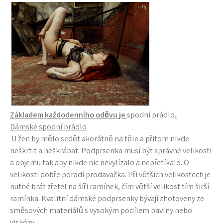
Základem každodenního oděvu je
spodní prádlo
.
Dámské spodní prádlo
U žen by mělo sedět akorátně na těle a přitom nikde
neškrtit a neškrábat. Podprsenka musí být správné velikosti
a objemu tak aby nikde nic nevylízalo a nepřetíkalo. O
velikosti dobře poradí prodavačka. Při větších velikostech je
nutné brát zřetel na šíři ramínek, čím větší velikost tím širší
ramínka. Kvalitní dámské podprsenky bývají zhotoveny ze
směsových materiálů s vysokým podílem bavlny nebo
viskózy.