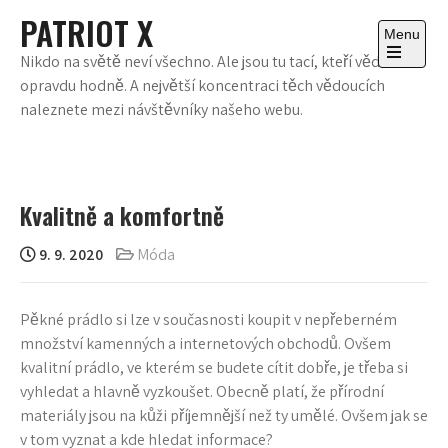
Skip
PATRIOT X
to
Menu
content
Nikdo na světě neví všechno. Ale jsou tu tací, kteří vědí
Open
opravdu hodně. A největší koncentraci těch vědoucích
the
main
naleznete mezi návštěvníky našeho webu.
menu
Kvalitně a komfortně
9. 9. 2020
Móda
Pěkné prádlo si lze v současnosti koupit v nepřeberném
množství kamenných a internetových obchodů. Ovšem
kvalitní prádlo, ve kterém se budete cítit dobře, je třeba si
vyhledat a hlavně vyzkoušet. Obecně platí, že přírodní
materiály jsou na kůži příjemnější než ty umělé. Ovšem jak se
v tom vyznat a kde hledat informace?