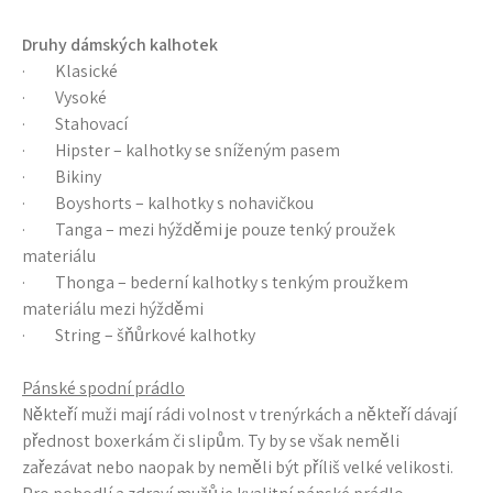
Druhy dámských kalhotek
· Klasické
· Vysoké
· Stahovací
· Hipster – kalhotky se sníženým pasem
· Bikiny
· Boyshorts – kalhotky s nohavičkou
· Tanga – mezi hýžděmi je pouze tenký proužek
materiálu
· Thonga – bederní kalhotky s tenkým proužkem
materiálu mezi hýžděmi
· String – šňůrkové kalhotky
Pánské spodní prádlo
Někteří muži mají rádi volnost v trenýrkách a někteří dávají
přednost boxerkám či slipům. Ty by se však neměli
zařezávat nebo naopak by neměli být příliš velké velikosti.