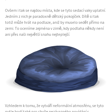
Ovšem i tak se najdou místa, kde se tyto sedací vaky uplatní.
Jedním z nich je paradoxně dětský pokojíček. Dítě si tak
totiž může hrát na podlaze, aniž by muselo sedět přímo na
zemi. To oceníme zejména v zimě, kdy podlaha někdy není
ani přes naši největší snahu nejteplejší.
Vzhledem k tomu, že vytváří neformální atmosféru, se tyto
pytle hodí také pro chvíle nezávazného povídání s