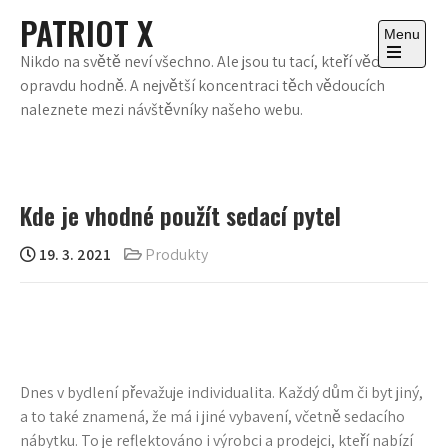
Skip
PATRIOT X
to
Menu
content
Nikdo na světě neví všechno. Ale jsou tu tací, kteří vědí
Open
opravdu hodně. A největší koncentraci těch vědoucích
the
main
naleznete mezi návštěvníky našeho webu.
menu
Kde je vhodné použít sedací pytel
19. 3. 2021
Produkty
Dnes v bydlení převažuje individualita. Každý dům či byt jiný,
a to také znamená, že má i jiné vybavení, včetně sedacího
nábytku. To je reflektováno i výrobci a prodejci, kteří nabízí