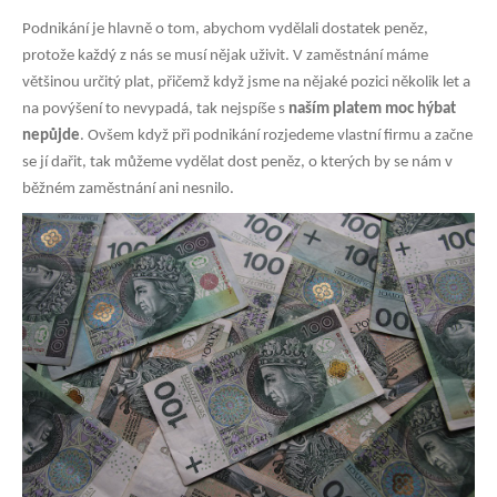
Podnikání je hlavně o tom, abychom vydělali dostatek peněz,
protože každý z nás se musí nějak uživit. V zaměstnání máme
většinou určitý plat, přičemž když jsme na nějaké pozici několik let a
na povýšení to nevypadá, tak nejspíše s
naším platem moc hýbat
nepůjde
. Ovšem když při podnikání rozjedeme vlastní firmu a začne
se jí dařit, tak můžeme vydělat dost peněz, o kterých by se nám v
běžném zaměstnání ani nesnilo.