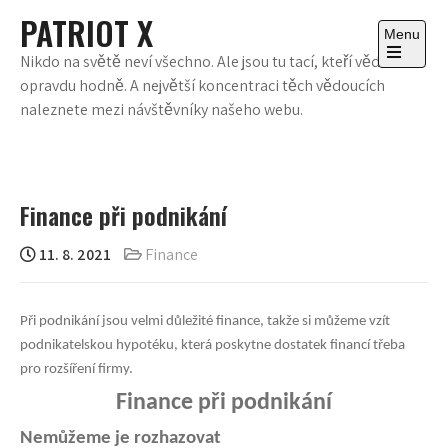
Skip
PATRIOT X
to
Menu
content
Nikdo na světě neví všechno. Ale jsou tu tací, kteří vědí
Open
opravdu hodně. A největší koncentraci těch vědoucích
the
main
naleznete mezi návštěvníky našeho webu.
menu
Finance při podnikání
11. 8. 2021
Finance
Při podnikání jsou velmi důležité finance, takže si můžeme vzít
podnikatelskou hypotéku, která poskytne dostatek financí třeba
pro rozšíření firmy.
Finance při podnikání
Nemůžeme je rozhazovat