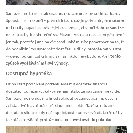
Samozřejmě to není tak snadné, protože jinak by podnikal každý.
Spousta firem skončí v prvních letech, což je potvrzuje, že
musíme
mít určitý nápad
a správně jej zrealizovat, aby měl dobrou šanci se
na trhu uchytit a skutečně vydělávat. Pracovat na vlastní pěst není
jen tak, protože jsme na vše sami. Také musíte pamatovat na to, že
do podnikání musíme vložit dost času a dřiny, protože mít vlastní
výdělečnou činnost či firmu za nás nikdo nevybuduje. Ale
i tento
způsob vydělávání má své výhody
.
Dostupná hypotéka
Už na start podnikání potřebujeme mít dostatek financí a
dostatečnou rezervu, kdyby se nám stalo, že náš záměr nevyjde.
Samozřejmě nemusíme hned seknout se zaměstnáním, ovšem
zvládat dvě hlavní práce většinou moc nejde. Také se můžeme
dostat do situace, kdy naše společnost bude vzkvétat, takže už by
to chtělo rozšíření, protože
musíme investovat do pokroku
.