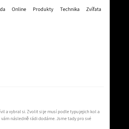
da
Online
Produkty
Technika
Zvířata
 vybral si. Zvolit si je musí podle typu jejich kol a
typ vám následně rádi dodáme. Jsme tady pro své