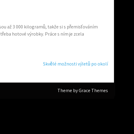
sou až 3 000 kilogramů, takže si s přemisťováním
třeba hotové výrobky. Práce s ním je zcela
Skvělé možnosti výletů po okolí
Theme by Grace Themes