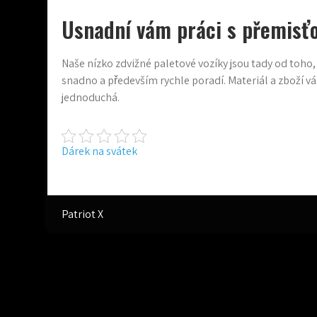
Usnadní vám práci s přemisťo
Naše nízko zdvižné paletové vozíky jsou tady od toho
snadno a především rychle poradí. Materiál a zboží vá
jednoduchá.
Navigace
Dárek na svátek
pro
příspěvek
Patriot X