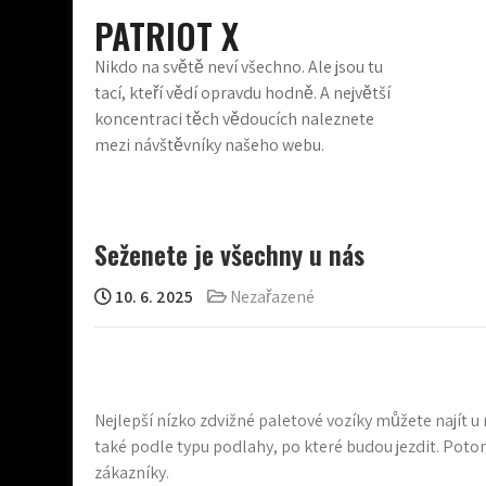
Skip
PATRIOT X
to
content
Nikdo na světě neví všechno. Ale jsou tu
tací, kteří vědí opravdu hodně. A největší
koncentraci těch vědoucích naleznete
mezi návštěvníky našeho webu.
Seženete je všechny u nás
10. 6. 2025
Nezařazené
Nejlepší nízko zdvižné
paletové vozíky
můžete najít u n
také podle typu podlahy, po které budou jezdit. Poto
zákazníky.