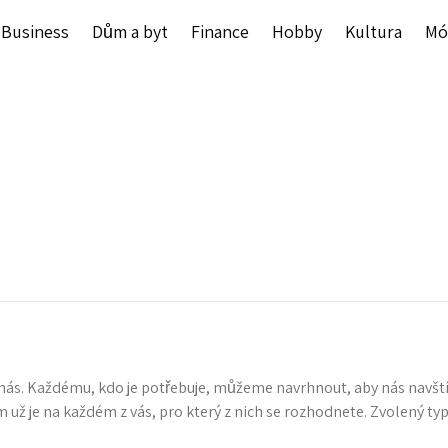
Business
Dům a byt
Finance
Hobby
Kultura
Mó
ás. Každému, kdo je potřebuje, můžeme navrhnout, aby nás navštívil a
m už je na každém z vás, pro který z nich se rozhodnete. Zvolený 