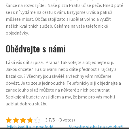
šance na rozvoz jídel. Naše
pizza Praha
už se peče. Hned poté
se i s ní vydáme na cestu k vám. Brzy jsme u vás a pak už
můžete mlsat. Občas stojí zato si udělat volno a využít
našich kvalitních služeb. Čekáme na vaše telefonické
objednávky.
Obědvejte s námi
Láká vás dát si pizzu Praha? Tak volejte a objednejte si ji.
Jakou chcete? Tu s olivami nebo dáte přednost s rajčaty a
bazalkou? Všechny jsou skvělé a všechny vám můžeme
dovézt. Je to zcela jednoduché. Telefonicky si ji objednejte a
zanedlouho si už můžete na některé z nich pochutnat.
Spokojeni budete vy s jídlem a my, že jsme pro vás mohli
udělat dobrou službu.
3.7/5 - (3 votes)
Navigace
Jejich kvalita je prvořadá
Vytvořte si obal na své zboží