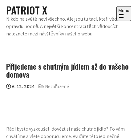
Skip
PATRIOT X
to
Menu
content
Nikdo na světě neví všechno. Ale jsou tu tací, kteří vědí
Open
opravdu hodně. A největší koncentraci těch vědoucích
the
main
naleznete mezi návštěvníky našeho webu.
menu
Přijedeme s chutným jídlem až do vašeho
domova
6. 12. 2024
Nezařazené
Rádi byste vyzkoušeli dovézt si naše chutné jídlo? To vám
chválíme a vřele doporučujeme. Využijte této jedinečné