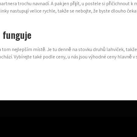
nera trochu navnadí. A pak jen přijít, u postele si přičichnout k m
činky nastupují velice rychle, takže se nebojte, že byste dlouho ček
 funguje
a tom nejlepším místě. Je tu denně na stovku druhů lahviček, takže 
í. Vybírejte také podle ceny, u nás jsou výhodné ceny hlavně v se