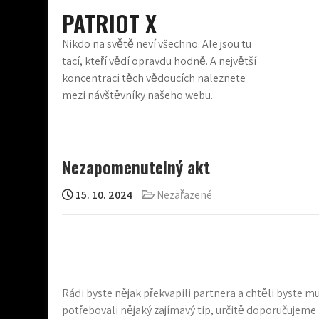
Skip
PATRIOT X
to
content
Nikdo na světě neví všechno. Ale jsou tu
tací, kteří vědí opravdu hodně. A největší
koncentraci těch vědoucích naleznete
mezi návštěvníky našeho webu.
Nezapomenutelný akt
15. 10. 2024
Nezařazené
Rádi byste nějak překvapili partnera a chtěli byste m
potřebovali nějaký zajímavý tip, určitě doporučujeme