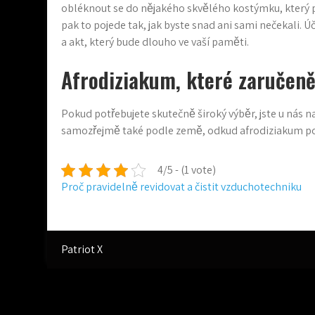
obléknout se do nějakého skvělého kostýmku, který part
pak to pojede tak, jak byste snad ani sami nečekali. Ú
a akt, který bude dlouho ve vaší paměti.
Afrodiziakum, které zaručeně
Pokud potřebujete skutečně široký výběr, jste u nás n
samozřejmě také podle země, odkud afrodiziakum pocház
4/5 - (1 vote)
Navigace
Proč pravidelně revidovat a čistit vzduchotechniku
pro
příspěvek
Patriot X