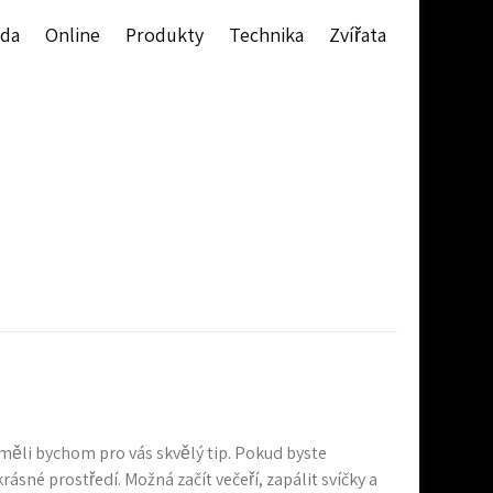
da
Online
Produkty
Technika
Zvířata
, měli bychom pro vás skvělý tip. Pokud byste
 krásné prostředí. Možná začít večeří, zapálit svíčky a