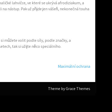
aličké lahvičce, ve které se ukrývá afrodiziakum, a
ali na nástup. Pak už přijde jen vášeň, nekonečná touha
si můžete volit podle síly, podle značky, a
tech, tak si užijte něco speciálního.
Maximální ochrana
Theme by Grace Themes