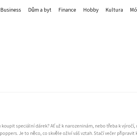
Business
Dům a byt
Finance
Hobby
Kultura
Mó
u koupit speciální dárek? Ať už k narozeninám, nebo třeba k výročí
poppers
. Je to něco, co skvěle oživí váš vztah. Stačí večer připravit