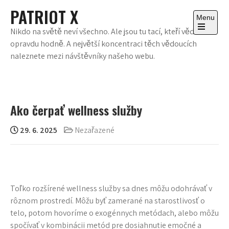
Skip
PATRIOT X
to
Menu
content
Nikdo na světě neví všechno. Ale jsou tu tací, kteří vědí
Open
opravdu hodně. A největší koncentraci těch vědoucích
the
main
naleznete mezi návštěvníky našeho webu.
menu
Ako čerpať wellness služby
29. 6. 2025
Nezařazené
Toľko rozšírené wellness služby sa dnes môžu odohrávať v
rôznom prostredí. Môžu byť zamerané na starostlivosť o
telo, potom hovoríme o exogénnych metódach, alebo môžu
spočívať v kombinácii metód pre dosiahnutie emočné a