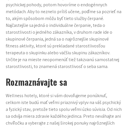
psychickej pohody, potom hovoríme o endogénnych
metódach. Aby to neznelo príliš učene, poďme sa pozrieť na
to, akým spôsobom môžu byť tieto služby čerpané.
Najčastejšie sa jedná o individuálne čerpanie, teda o
starostlivosti o jedného zákazníka, v druhom rade ide o
skupinové čerpania, jedná sa o najrôznejšie skupinové
fitness aktivity, ktoré sú prekladané starostlivosťou
terapeuta o skupinku alebo väčšiu skupinu zákazníkov.
Určite je na mieste neopomenúť tiež takzvanú samostatnej
starostlivosti, to znamená starostlivosť o seba sama.
Rozmaznávajte sa
Wellness hotely
, ktoré si vám dovoľujeme ponúknuť,
celkom iste budú mať veľmi priaznivý vplyv na váš psychický
a fyzický stav, pretože tieto spolu veľmi úzko súvisia. Od nich
sa odvíja miera zdravie každého jedinca. Preto neváhajte ani
chvíľočku a vyberajte z našej širokej ponuky najrôznejších